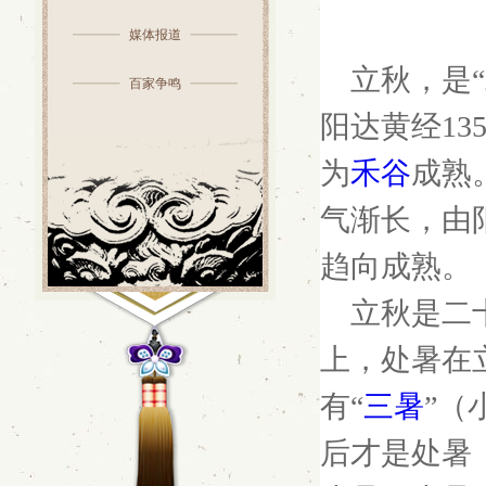
媒体报道
立秋，是
百家争鸣
阳达黄经
1
为
禾谷
成熟
气渐长，由
趋向成熟。
立秋是二
上，处暑在
有“
三暑
”（
后才是处暑（