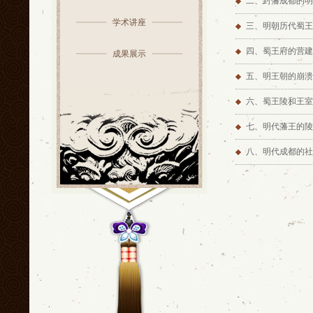
二、封藩成都的明
学术讲座
三、明朝历代蜀王
四、蜀王府的营建
成果展示
五、明王朝的崩溃
六、蜀王陵和王室
七、明代藩王的陵
八、明代成都的社